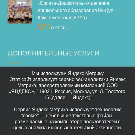
«Орлята-Дошколята» отделение
дошкольного образования №3 (ул.
Комсомольская д.12а)
17 /
ОКТЯБРЬ
ДОПОЛНИТЕЛЬНЫЕ УСЛУГИ
Мы используем Яндекс Метрику
В нашем саде осуществляется дополнительное
Этот сайт использует сервис веб-аналитики Яндекс
Метрика, предоставляемый компанией ООО
воспитание по следующим направлениям:
«ЯНДЕКС», 119021, Россия, Москва, ул. Л. Толстого,
16 (далее — Яндекс).
изобразительная деятельность
Прикладного искусство
Сервис Яндекс Метрика использует технологию
“cookie” — небольшие текстовые файлы,
Изучение народных промыслов
размещаемые на компьютере пользователей с
Шахматы
целью анализа их пользовательской активности.