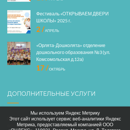
Фестиваль «ОТКРЫВАЕМ ДВЕРИ
ШКОЛЫ» 2025 г.
2 /
АПРЕЛЬ
«Орлята-Дошколята» отделение
дошкольного образования №3 (ул.
Комсомольская д.12а)
17 /
ОКТЯБРЬ
ДОПОЛНИТЕЛЬНЫЕ УСЛУГИ
Мы используем Яндекс Метрику
В нашем саде осуществляется дополнительное
Этот сайт использует сервис веб-аналитики Яндекс
Метрика, предоставляемый компанией ООО
воспитание по следующим направлениям: