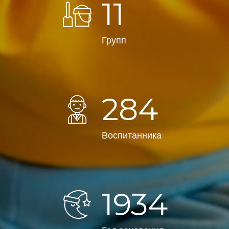
11
Групп
288
Воспитанника
1962