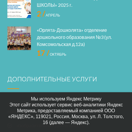
ШКОЛЫ» 2025 г.
2 /
АПРЕЛЬ
«Орлята-Дошколята» отделение
дошкольного образования №3 (ул.
Комсомольская д.12а)
17 /
ОКТЯБРЬ
ДОПОЛНИТЕЛЬНЫЕ УСЛУГИ
Мы используем Яндекс Метрику
В нашем саде осуществляется дополнительное
Этот сайт использует сервис веб-аналитики Яндекс
Метрика, предоставляемый компанией ООО
воспитание по следующим направлениям:
«ЯНДЕКС», 119021, Россия, Москва, ул. Л. Толстого,
16 (далее — Яндекс).
изобразительная деятельность