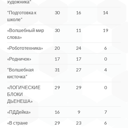
художника”
“Подготовка к
30
16
14
школе”
«Волшебный мир
30
11
19
слова»
«Робототехника»
20
24
6
«Родничок»
17
17
0
“Волшебная
31
27
4
кисточка”
«ЛОГИЧЕСКИЕ
29
29
0
БЛОКИ
ДЬЕНЕША»
«ПДДейка»
16
9
7
«В стране
29
23
6