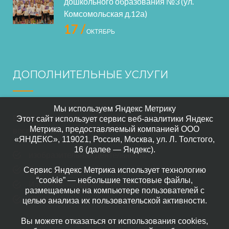
дошкольного образования №3 (ул.
Комсомольская д.12а)
17 /
ОКТЯБРЬ
ДОПОЛНИТЕЛЬНЫЕ УСЛУГИ
Мы используем Яндекс Метрику
В нашем саде осуществляется дополнительное
Этот сайт использует сервис веб-аналитики Яндекс
Метрика, предоставляемый компанией ООО
воспитание по следующим направлениям:
«ЯНДЕКС», 119021, Россия, Москва, ул. Л. Толстого,
16 (далее — Яндекс).
изобразительная деятельность
Прикладного искусство
Сервис Яндекс Метрика использует технологию
“cookie” — небольшие текстовые файлы,
Изучение народных промыслов
размещаемые на компьютере пользователей с
Шахматы
целью анализа их пользовательской активности.
Вы можете отказаться от использования cookies,