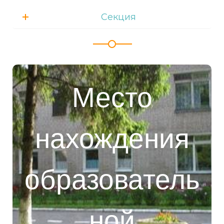
Секция
Место
нахождения
образователь
141070, Московская обл.,
г. Королёв, ул. Садовая, д.4а
ной