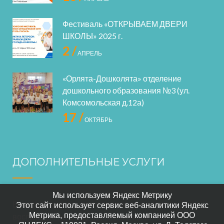
Фестиваль «ОТКРЫВАЕМ ДВЕРИ
ШКОЛЫ» 2025 г.
2 /
АПРЕЛЬ
«Орлята-Дошколята» отделение
дошкольного образования №3 (ул.
Комсомольская д.12а)
17 /
ОКТЯБРЬ
ДОПОЛНИТЕЛЬНЫЕ УСЛУГИ
Мы используем Яндекс Метрику
В нашем саде осуществляется дополнительное
Этот сайт использует сервис веб-аналитики Яндекс
Метрика, предоставляемый компанией ООО
воспитание по следующим направлениям: