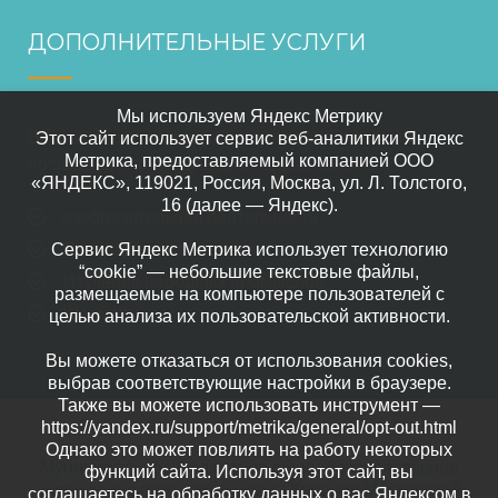
ДОПОЛНИТЕЛЬНЫЕ УСЛУГИ
Мы используем Яндекс Метрику
В нашем саде осуществляется дополнительное
Этот сайт использует сервис веб-аналитики Яндекс
Метрика, предоставляемый компанией ООО
воспитание по следующим направлениям:
«ЯНДЕКС», 119021, Россия, Москва, ул. Л. Толстого,
16 (далее — Яндекс).
изобразительная деятельность
Прикладного искусство
Сервис Яндекс Метрика использует технологию
“cookie” — небольшие текстовые файлы,
Изучение народных промыслов
размещаемые на компьютере пользователей с
Шахматы
целью анализа их пользовательской активности.
Вы можете отказаться от использования cookies,
выбрав соответствующие настройки в браузере.
Также вы можете использовать инструмент —
https://yandex.ru/support/metrika/general/opt-out.html
Однако это может повлиять на работу некоторых
Муниципальное бюджетное общеобразовательное
функций сайта. Используя этот сайт, вы
учреждение городского округа Королев Московской
соглашаетесь на обработку данных о вас Яндексом в