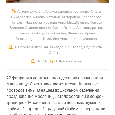
Антонова Алёна Александровна
,
Гостенина Ольга
Николаевна
,
Кирова Наталья Викторовна
,
Косолапова
Наталья Ивановна
,
Кротова Анна Михайловна
,
Попова
Валерия Станиславовна
,
Сокол Галина Александровна
,
Султанова Аида Калыбаевна
,
Шишкина Ирина
Александровна
,
Шмелёва Анастасия Романовна
В России и мире
,
Жизнь сада
,
Наш город
,
Родителям
,
События
dsd14
0 Комментарии
22 февраля в дошкольном отделении праздновали
Масленицу! С чего начинается весна? Конечно с
проводов зимы. В нашем дошкольном отделении
празднование Масленицы стало хорошей и доброй
традицией. Масленица – самый веселый, шумный,
любимый народный праздник! Любимые персонажи
детей, скоморохи, устроили веселые
[…]