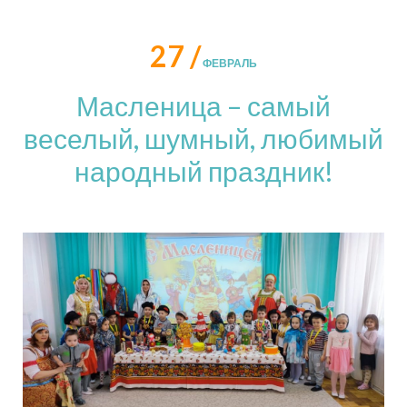
27 /
ФЕВРАЛЬ
Масленица – самый
веселый, шумный, любимый
народный праздник!