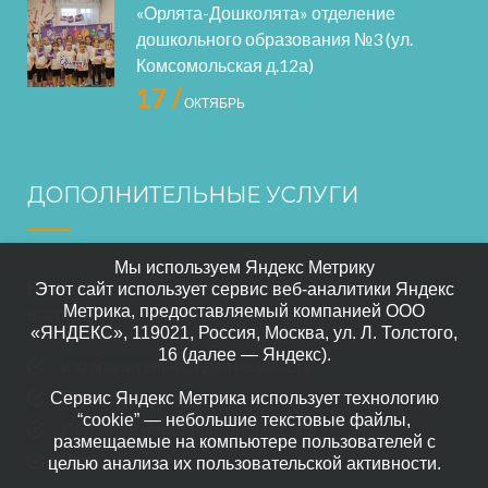
«Орлята-Дошколята» отделение
дошкольного образования №3 (ул.
Комсомольская д.12а)
17 /
ОКТЯБРЬ
ДОПОЛНИТЕЛЬНЫЕ УСЛУГИ
Мы используем Яндекс Метрику
В нашем саде осуществляется дополнительное
Этот сайт использует сервис веб-аналитики Яндекс
Метрика, предоставляемый компанией ООО
воспитание по следующим направлениям:
«ЯНДЕКС», 119021, Россия, Москва, ул. Л. Толстого,
16 (далее — Яндекс).
изобразительная деятельность
Прикладного искусство
Сервис Яндекс Метрика использует технологию
“cookie” — небольшие текстовые файлы,
Изучение народных промыслов
размещаемые на компьютере пользователей с
Шахматы
целью анализа их пользовательской активности.