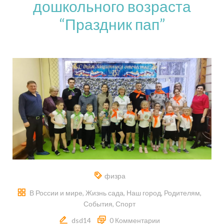
дошкольного возраста
“Праздник пап”
физра
В России и мире
,
Жизнь сада
,
Наш город
,
Родителям
,
События
,
Спорт
dsd14
0 Комментарии