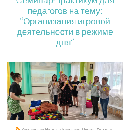
педагогов на тему:
“Организация игровой
деятельности в режиме
дня”
Косолапова Наталья Ивановна
,
Цуркан Татьяна