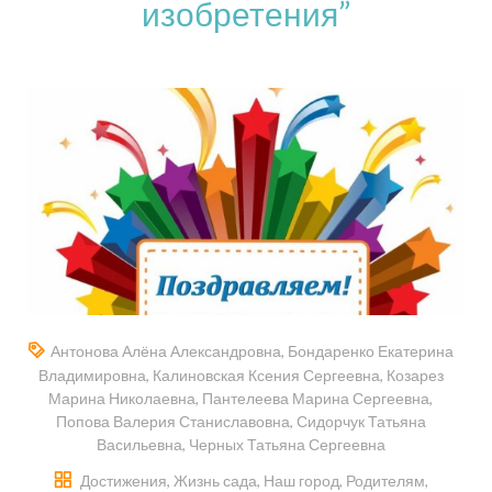
изобретения”
Антонова Алёна Александровна
,
Бондаренко Екатерина
Владимировна
,
Калиновская Ксения Сергеевна
,
Козарез
Марина Николаевна
,
Пантелеева Марина Сергеевна
,
Попова Валерия Станиславовна
,
Сидорчук Татьяна
Васильевна
,
Черных Татьяна Сергеевна
Достижения
,
Жизнь сада
,
Наш город
,
Родителям
,