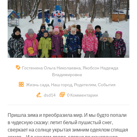
Гостенина Ольга Николаевна
,
Якобсон Надежда
Владимировна
Жизнь сада
,
Наш город
,
Родителям
,
События
dsd14
0 Комментарии
Пришла зима и преобразила мир. И мы будто попали
в чудесную сказку: летит белый пушистый снег,
сверкает на солнце укрытая зимним одеялом спящая
земля… И в каждом дворе, словно по мановению