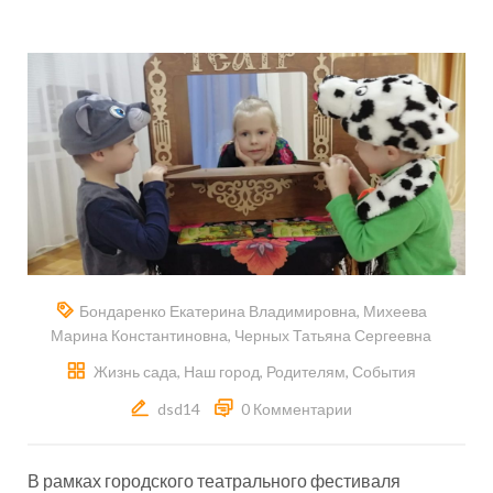
Бондаренко Екатерина Владимировна
,
Михеева
Марина Константиновна
,
Черных Татьяна Сергеевна
Жизнь сада
,
Наш город
,
Родителям
,
События
dsd14
0 Комментарии
В рамках городского театрального фестиваля