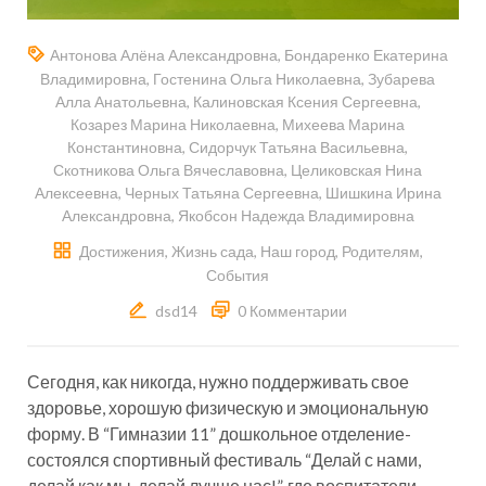
Антонова Алёна Александровна
,
Бондаренко Екатерина
Владимировна
,
Гостенина Ольга Николаевна
,
Зубарева
Алла Анатольевна
,
Калиновская Ксения Сергеевна
,
Козарез Марина Николаевна
,
Михеева Марина
Константиновна
,
Сидорчук Татьяна Васильевна
,
Скотникова Ольга Вячеславовна
,
Целиковская Нина
Алексеевна
,
Черных Татьяна Сергеевна
,
Шишкина Ирина
Александровна
,
Якобсон Надежда Владимировна
Достижения
,
Жизнь сада
,
Наш город
,
Родителям
,
События
dsd14
0 Комментарии
Сегодня, как никогда, нужно поддерживать свое
здоровье, хорошую физическую и эмоциональную
форму. В “Гимназии 11” дошкольное отделение-
состоялся спортивный фестиваль “Делай с нами,
делай как мы, делай лучше нас!”, где воспитатели