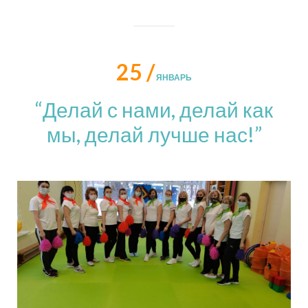
25 /
ЯНВАРЬ
“Делай с нами, делай как
мы, делай лучше нас!”