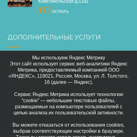
Комсомольская д.12а)
17 /
ОКТЯБРЬ
ДОПОЛНИТЕЛЬНЫЕ УСЛУГИ
Мы используем Яндекс Метрику
В нашем саде осуществляется дополнительное
Этот сайт использует сервис веб-аналитики Яндекс
Метрика, предоставляемый компанией ООО
воспитание по следующим направлениям:
«ЯНДЕКС», 119021, Россия, Москва, ул. Л. Толстого,
16 (далее — Яндекс).
изобразительная деятельность
Прикладного искусство
Сервис Яндекс Метрика использует технологию
“cookie” — небольшие текстовые файлы,
Изучение народных промыслов
размещаемые на компьютере пользователей с
Шахматы
целью анализа их пользовательской активности.
Вы можете отказаться от использования cookies,
выбрав соответствующие настройки в браузере.