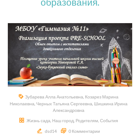
образования.
Зубарева Алла Анатольевна
,
Козарез Марина
Николаевна
,
Черных Татьяна Сергеевна
,
Шишкина Ирина
Александровна
Жизнь сада
,
Наш город
,
Родителям
,
События
dsd14
0 Комментарии