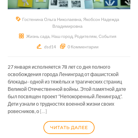
Гостенина Ольга Николаевна
,
Якобсон Надежда
Владимировна
Жизнь сада
,
Наш город
,
Родителям
,
События
dsd14
0 Комментарии
27 января исполняется 78 лет со дня полного
освобождения города Ленинград от фашистской
блокады- одной из тяжёлых и трагических страниц
Великой Отечественной войны. Этой памятной дате
был посвящен проект “Непокоренный Ленинград”.
Дети узнали о трудностях военной жизни своих
ровесников, о
[…]
ЧИТАТЬ ДАЛЕЕ