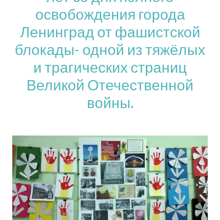
освобождения города
Ленинград от фашистской
блокады- одной из тяжёлых
и трагических страниц
Великой Отечественной
войны.