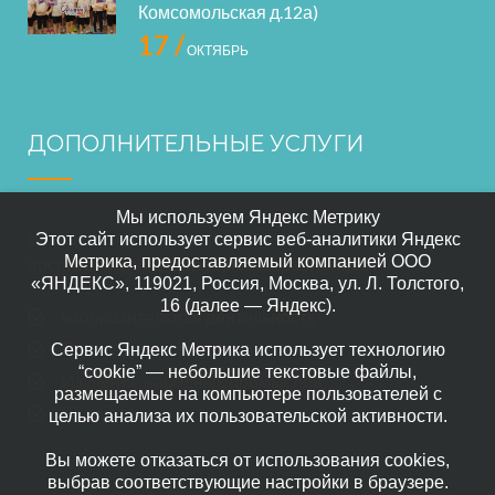
Комсомольская д.12а)
17 /
ОКТЯБРЬ
ДОПОЛНИТЕЛЬНЫЕ УСЛУГИ
Мы используем Яндекс Метрику
В нашем саде осуществляется дополнительное
Этот сайт использует сервис веб-аналитики Яндекс
Метрика, предоставляемый компанией ООО
воспитание по следующим направлениям:
«ЯНДЕКС», 119021, Россия, Москва, ул. Л. Толстого,
16 (далее — Яндекс).
изобразительная деятельность
Прикладного искусство
Сервис Яндекс Метрика использует технологию
“cookie” — небольшие текстовые файлы,
Изучение народных промыслов
размещаемые на компьютере пользователей с
Шахматы
целью анализа их пользовательской активности.
Вы можете отказаться от использования cookies,
выбрав соответствующие настройки в браузере.