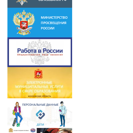
положено”
я к новому
учебному
году в
детском
саду»