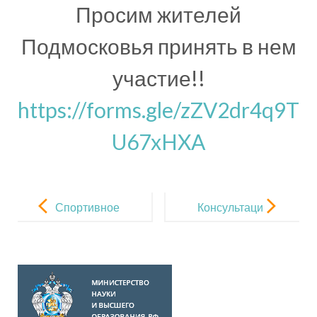
Просим жителей
Подмосковья принять в нем
участие!!
https://forms.gle/zZV2dr4q9T
U67xHXA
Навигация
по
Спортивное
Консультаци
записям
развлечение:
я для
“Правила
родителей
движения
«Как ребёнку
соблюдать
подготовитьс