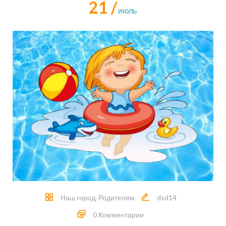
21 /
ИЮЛЬ
Наш город
,
Родителям
dsd14
0 Комментарии