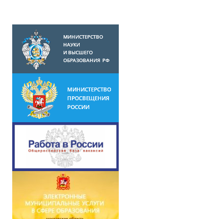
поздравляем
мамочек
наших”
праздничный
концерт в
средней
группе №8