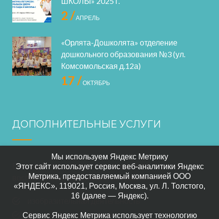
ШКОЛЫ» 2025 г.
2 /
АПРЕЛЬ
«Орлята-Дошколята» отделение
дошкольного образования №3 (ул.
Комсомольская д.12а)
17 /
ОКТЯБРЬ
ДОПОЛНИТЕЛЬНЫЕ УСЛУГИ
Мы используем Яндекс Метрику
В нашем саде осуществляется дополнительное
Этот сайт использует сервис веб-аналитики Яндекс
Метрика, предоставляемый компанией ООО
воспитание по следующим направлениям:
«ЯНДЕКС», 119021, Россия, Москва, ул. Л. Толстого,
16 (далее — Яндекс).
изобразительная деятельность
Прикладного искусство
Сервис Яндекс Метрика использует технологию