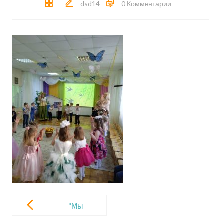
dsd14
0 Комментарии
Навигация
по
“Мы
записям