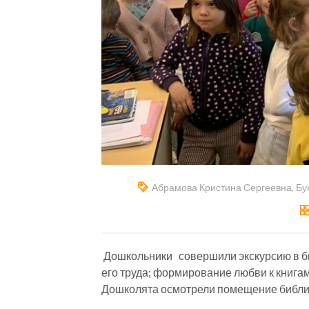
Абрамова Кристина Сергеевна
,
Бу
Дошкольники совершили экскурсию в биб
его труда; формирование любви к книгам
Дошколята осмотрели помещение библио