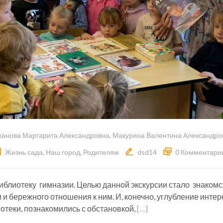
канова Маргарита Александровна
,
Макурина Валентина Александро
Жизнь сада
,
Наш город
,
Родителям
dsd14
0 Комментари
лиотеку гимназии. Целью данной экскурсии стало знакомст
 и бережного отношения к ним. И, конечно, углубление инте
теки, познакомились с обстановкой,
[…]