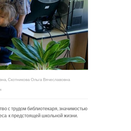
вна
,
Скотникова Ольга Вячеславовна
и
во с трудом библиотекаря, значимостью
реса к предстоящей школьной жизни.