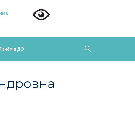
ние
Контрастный
режим
Приём в ДО
андровна