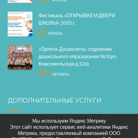
Фестиваль «ОТКРЫВАЕМ ДВЕРИ
ШКОЛЫ» 2025 г.
2 /
АПРЕЛЬ
«Орлята-Дошколята» отделение
дошкольного образования №3 (ул.
Комсомольская д.12а)
17 /
ОКТЯБРЬ
ДОПОЛНИТЕЛЬНЫЕ УСЛУГИ
Мы используем Яндекс Метрику
В нашем саде осуществляется дополнительное
Этот сайт использует сервис веб-аналитики Яндекс
Метрика, предоставляемый компанией ООО
воспитание по следующим направлениям: